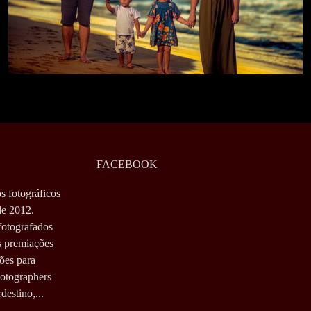
FACEBOOK
s fotográficos
de 2012.
fotografados
s premiações
ões para
hotographers
estino,...