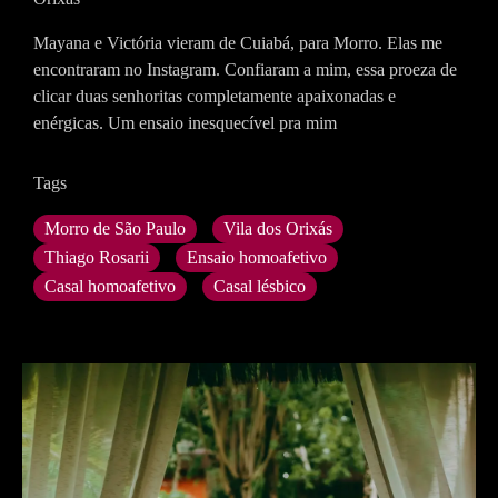
Mayana e Victória vieram de Cuiabá, para Morro. Elas me
encontraram no Instagram. Confiaram a mim, essa proeza de
clicar duas senhoritas completamente apaixonadas e
enérgicas. Um ensaio inesquecível pra mim
Tags
Morro de São Paulo
Vila dos Orixás
Thiago Rosarii
Ensaio homoafetivo
Casal homoafetivo
Casal lésbico